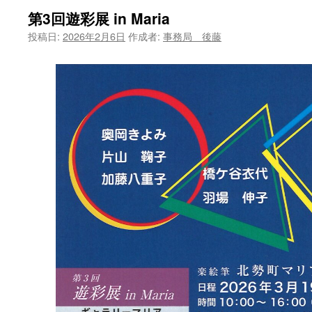
第3回遊彩展 in Maria
ツ
投稿日:
2026年2月6日
作成者:
事務局 後藤
へ
ス
キ
ッ
プ