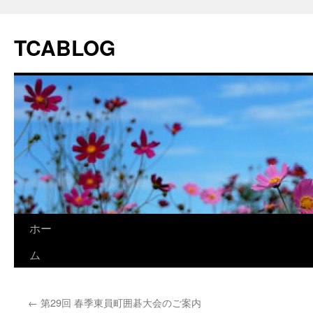
TCABLOG
コ
ホー
ン
ム
テ
←
第29回 春季東員町囲碁大会のご案内
ン