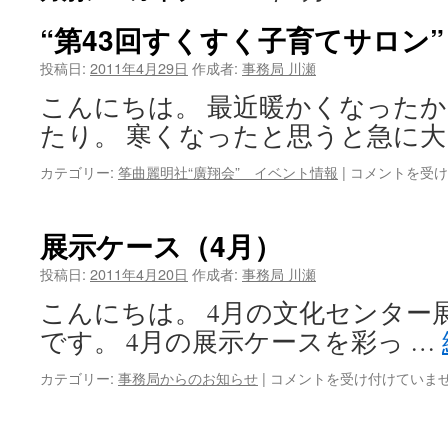
ツ
“第43回すくすく子育てサロン”
へ
投稿日:
2011年4月29日
作成者:
事務局 川瀬
こんにちは。 最近暖かくなった
ス
たり。 寒くなったと思うと急に大
キ
“第
カテゴリー:
筝曲麗明社“廣翔会” イベント情報
|
コメントを受け
ッ
43
回
プ
す
展示ケース（4月）
く
す
投稿日:
2011年4月20日
作成者:
事務局 川瀬
く
こんにちは。 4月の文化センター
子
育
です。 4月の展示ケースを彩っ …
て
サ
展
カテゴリー:
事務局からのお知らせ
|
コメントを受け付けていま
ロ
示
ン”
ケ
開
ー