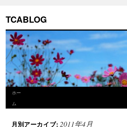
TCABLOG
コ
ホー
ン
ム
テ
2011年4月
月別アーカイブ:
ン