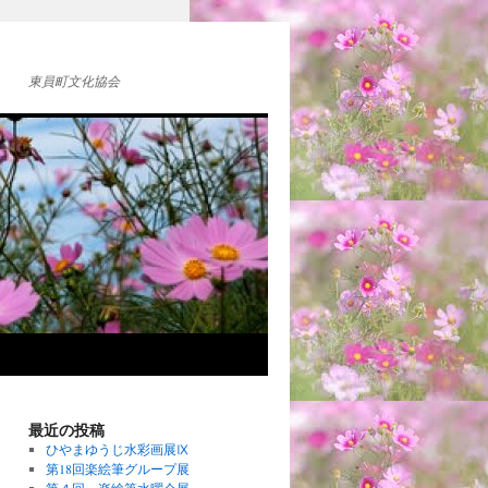
東員町文化協会
最近の投稿
ひやまゆうじ水彩画展Ⅸ
第18回楽絵筆グループ展