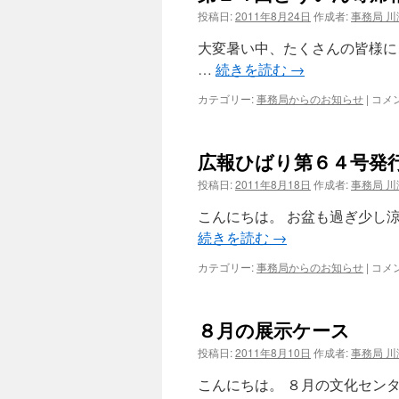
投稿日:
2011年8月24日
作成者:
事務局 川
ツ
大変暑い中、たくさんの皆様に
へ
…
続きを読む
→
ス
第
カテゴリー:
事務局からのお知らせ
|
コメ
２
キ
４
回
広報ひばり第６４号発
ッ
と
う
投稿日:
2011年8月18日
作成者:
事務局 川
い
プ
ん
こんにちは。 お盆も過ぎ少し
寄
続きを読む
→
席
報
広
カテゴリー:
事務局からのお知らせ
|
コメ
告
報
は
ひ
ば
８月の展示ケース
り
第
投稿日:
2011年8月10日
作成者:
事務局 川
６
４
こんにちは。 ８月の文化セン
号