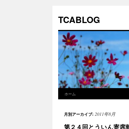
TCABLOG
ホーム
コ
ン
2011年8月
月別アーカイブ:
テ
第２４回とういん寄席
ン