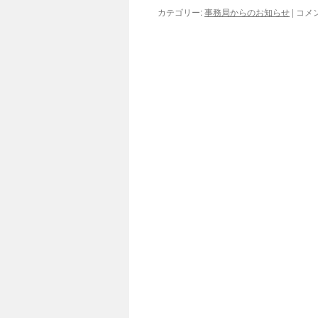
発
８
カテゴリー:
事務局からのお知らせ
|
コメ
行
月
し
の
ま
展
し
示
た！
ケ
は
ー
ス
は