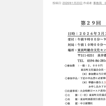
投稿日:
2026年1月23日
作成者:
事務局 
ツ
へ
ス
キ
ッ
プ