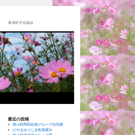
東員町文化協会
最近の投稿
第16回岡田絵画グループ合同展
ひやまゆうじ水彩画展Ⅸ