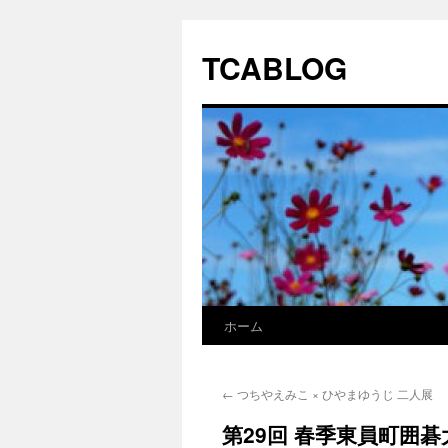
TCABLOG
ホーム
コ
ン
←
つちやえみこ × ひやまゆうじ 二人展
テ
第29回 春季東員町囲
ン