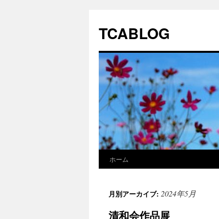
TCABLOG
ホーム
コ
ン
2024年5月
月別アーカイブ:
テ
清和会作品展
ン