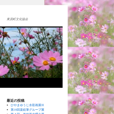
東員町文化協会
最近の投稿
ひやまゆうじ水彩画展Ⅸ
第18回楽絵筆グループ展