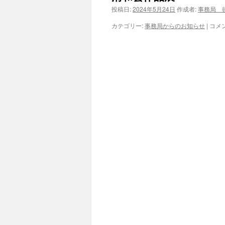
投稿日:
2024年5月24日
作成者:
事務局 
ツ
清
カテゴリー:
事務局からのお知らせ
|
コメ
へ
和
会
作
ス
品
展
キ
は
ッ
プ