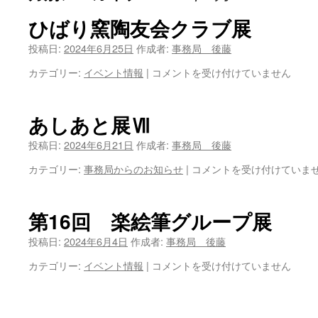
ツ
ひばり窯陶友会クラブ展
へ
投稿日:
2024年6月25日
作成者:
事務局 後藤
ひ
カテゴリー:
イベント情報
|
コメントを受け付けていません
ス
ば
り
キ
窯
あしあと展Ⅶ
陶
ッ
友
投稿日:
2024年6月21日
作成者:
事務局 後藤
プ
会
あ
カテゴリー:
事務局からのお知らせ
|
コメントを受け付けていま
ク
し
ラ
あ
ブ
と
展
第16回 楽絵筆グループ展
展
は
Ⅶ
投稿日:
2024年6月4日
作成者:
事務局 後藤
は
第
カテゴリー:
イベント情報
|
コメントを受け付けていません
16
回
楽