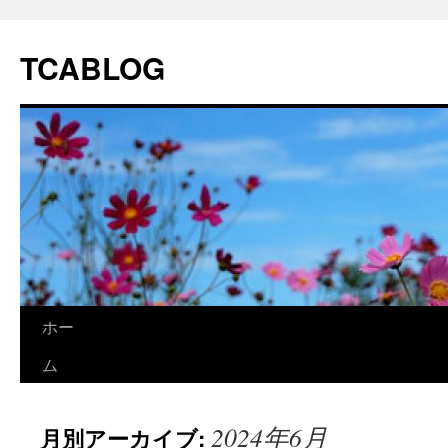
TCABLOG
コ
ホー
ン
ム
テ
2024年6月
月別アーカイブ:
ン