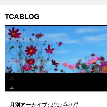
TCABLOG
コ
ホー
ン
ム
テ
2025年9月
月別アーカイブ:
ン