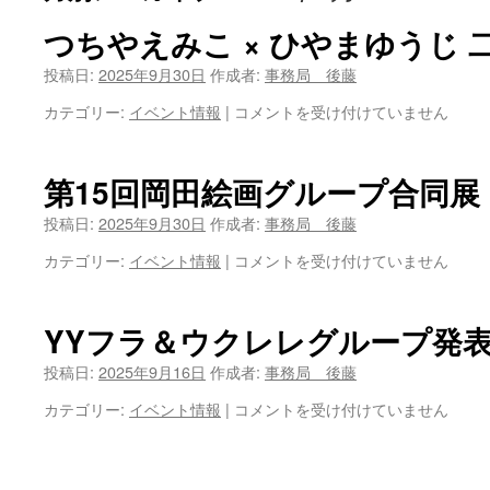
ツ
つちやえみこ × ひやまゆうじ 
へ
投稿日:
2025年9月30日
作成者:
事務局 後藤
つ
カテゴリー:
イベント情報
|
コメントを受け付けていません
ス
ち
や
キ
え
第15回岡田絵画グループ合同展
み
ッ
こ
投稿日:
2025年9月30日
作成者:
事務局 後藤
プ
×
第
カテゴリー:
イベント情報
|
コメントを受け付けていません
ひ
15
や
回
ま
岡
ゆ
YYフラ＆ウクレレグループ発表会
田
う
絵
投稿日:
2025年9月16日
作成者:
事務局 後藤
じ
画
二
YY
カテゴリー:
イベント情報
|
コメントを受け付けていません
グ
人
フ
ル
展
ラ
ー
は
＆
プ