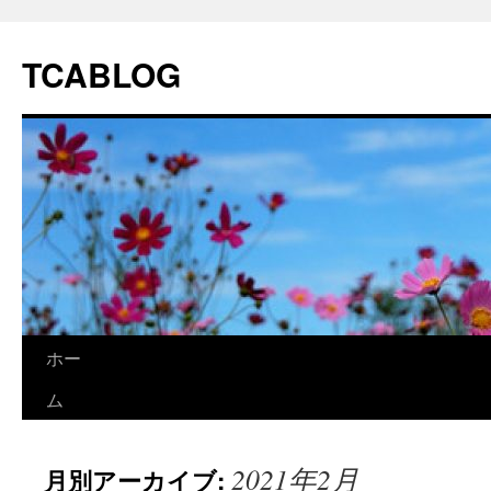
TCABLOG
コ
ホー
ン
ム
テ
2021年2月
月別アーカイブ:
ン