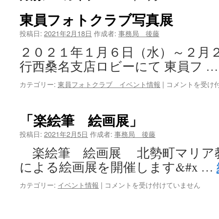
ツ
東員フォトクラブ写真展
へ
投稿日:
2021年2月18日
作成者:
事務局 後藤
２０２１年１月６日（水）～２月２
ス
行西桑名支店ロビーにて 東員フ 
キ
東
カテゴリー:
東員フォトクラブ イベント情報
|
コメントを受け
ッ
員
フ
プ
ォ
「楽絵筆 絵画展」
ト
ク
投稿日:
2021年2月5日
作成者:
事務局 後藤
ラ
楽絵筆 絵画展 北勢町マリア
ブ
写
による絵画展を開催します&#x …
真
展
「楽
カテゴリー:
イベント情報
|
コメントを受け付けていません
は
絵
筆
絵