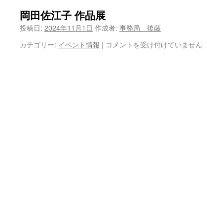
岡田佐江子 作品展
ツ
投稿日:
2024年11月1日
作成者:
事務局 後藤
へ
岡
カテゴリー:
イベント情報
|
コメントを受け付けていません
ス
田
佐
キ
江
子
ッ
作
品
プ
展
は