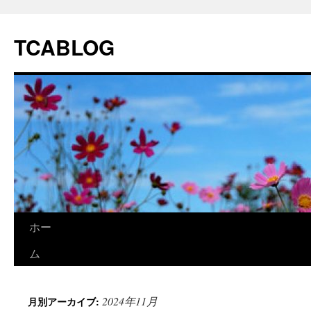
TCABLOG
コ
ホー
ン
ム
テ
2024年11月
月別アーカイブ:
ン