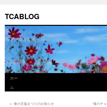
TCABLOG
コ
ホー
ン
ム
テ
←
春の文協まつりのお知らせ
“春のチ
ン