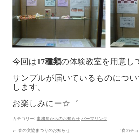
17種類
今回は
の体験教室を用意し
サンプルが届いているものについ
します。
お楽しみにー☆゛
カテゴリー:
事務局からのお知らせ
パーマリンク
←
春の文協まつりのお知らせ
“春のチ