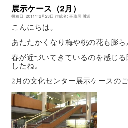
展示ケース（2月）
ツ
投稿日:
2011年2月23日
作成者:
事務局 川瀬
へ
こんにちは。
ス
あたたかくなり梅や桃の花も膨ら
キ
ッ
春が近づいてきているのを感じる
プ
したね。
2月の文化センター展示ケースの