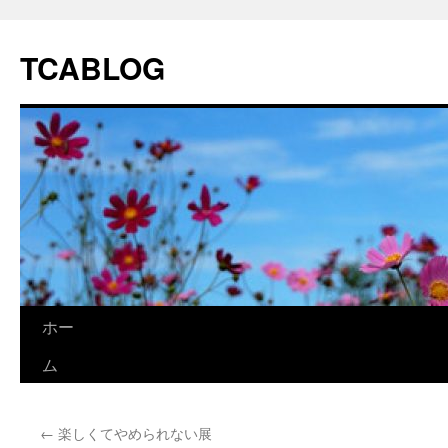
TCABLOG
コ
ホー
ン
ム
テ
←
楽しくてやめられない展
ン