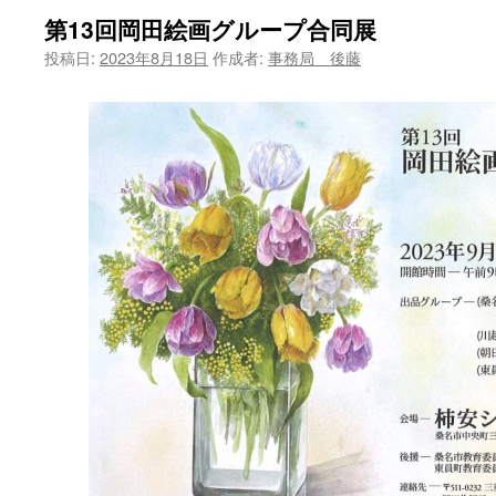
第13回岡田絵画グループ合同展
ツ
投稿日:
2023年8月18日
作成者:
事務局 後藤
へ
ス
キ
ッ
プ