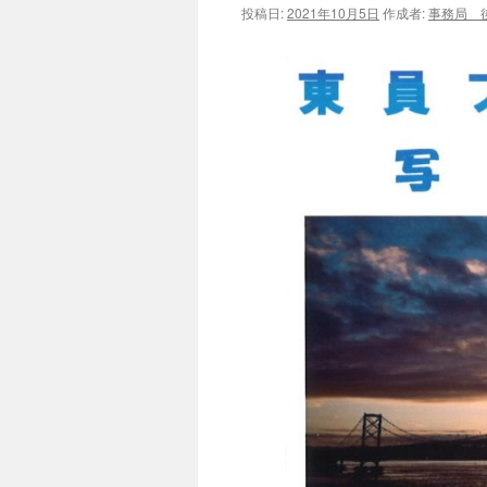
投稿日:
2021年10月5日
作成者:
事務局 
ツ
へ
ス
キ
ッ
プ