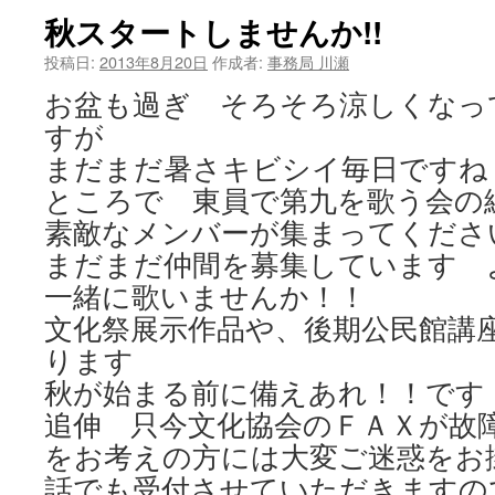
秋スタートしませんか!!
ツ
投稿日:
2013年8月20日
作成者:
事務局 川瀬
へ
お盆も過ぎ そろそろ涼しくなっ
ス
すが
キ
まだまだ暑さキビシイ毎日ですね
ところで 東員で第九を歌う会の
ッ
素敵なメンバーが集まってくださ
プ
まだまだ仲間を募集しています 
一緒に歌いませんか！！
文化祭展示作品や、後期公民館講
ります
秋が始まる前に備えあれ！！です
追伸 只今文化協会のＦＡＸが故
をお考えの方には大変ご迷惑をお
話でも受付させていただきますの