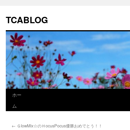
TCABLOG
コ
ホー
ン
ム
テ
←
ＧlowMix☆のＨocusPocus優勝おめでとう！！
ン