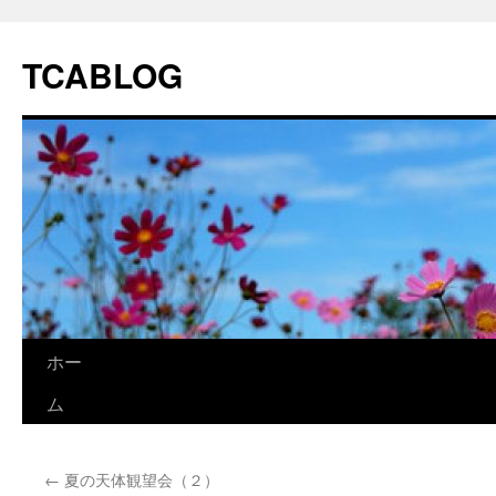
TCABLOG
コ
ホー
ン
ム
テ
←
夏の天体観望会（２）
ン