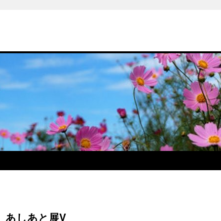
 あしあと展V