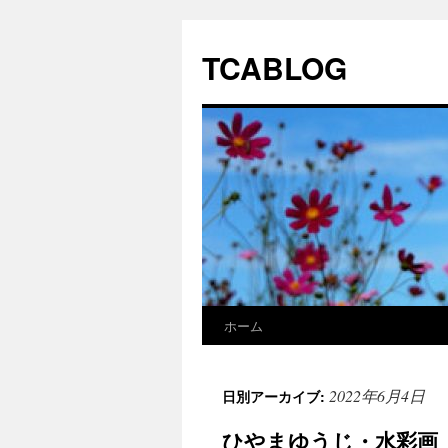
TCABLOG
ホーム
コ
ン
2022年6月4日
日別アーカイブ:
テ
ひやまゆうじ・水彩画
ン