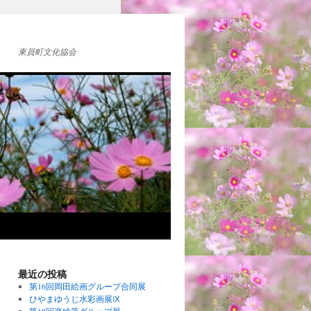
東員町文化協会
最近の投稿
第16回岡田絵画グループ合同展
ひやまゆうじ水彩画展Ⅸ