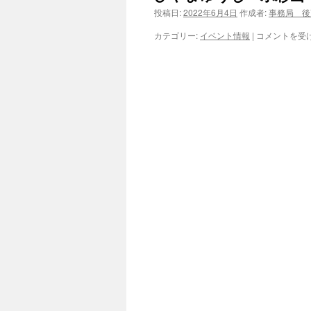
投稿日:
2022年6月4日
作成者:
事務局 後
ツ
ひ
カテゴリー:
イベント情報
|
コメントを受
へ
や
ま
ゆ
ス
う
じ・
キ
水
彩
ッ
画
あ
プ
し
あ
と
展
V
は