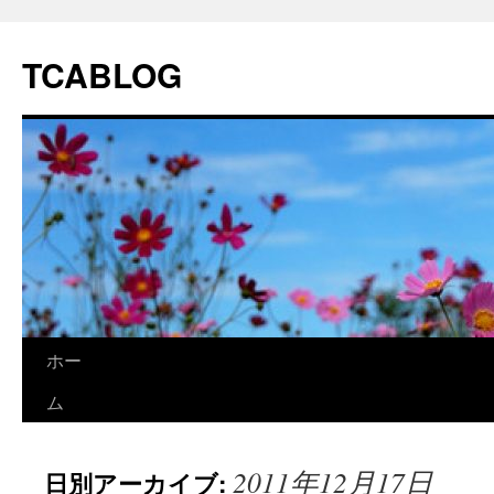
TCABLOG
コ
ホー
ン
ム
テ
2011年12月17日
日別アーカイブ:
ン