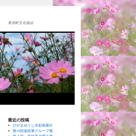
東員町文化協会
最近の投稿
ひやまゆうじ水彩画展Ⅸ
第18回楽絵筆グループ展