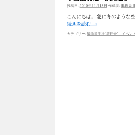
投稿日:
2010年11月18日
作成者:
事務局 
ツ
こんにちは。 急に冬のような
へ
続きを読む
→
ス
カテゴリー:
筝曲麗明社“廣翔会” イベン
キ
ッ
プ