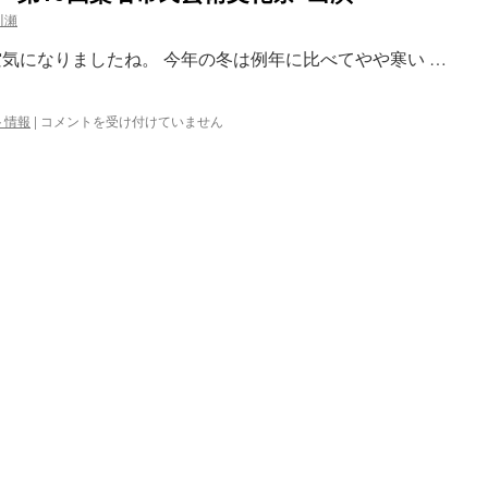
川瀬
空気になりましたね。 今年の冬は例年に比べてやや寒い …
筝
ト情報
|
コメントを受け付けていません
曲
麗
明
社
「廣
翔
会」 “第
19
回
桑
名
市
民
芸
術
文
化
祭”出