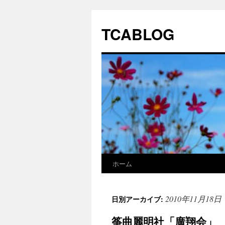
TCABLOG
ホーム
コ
ン
2010年11月18日
日別アーカイブ:
テ
筝曲麗明社「廣翔会」 
ン